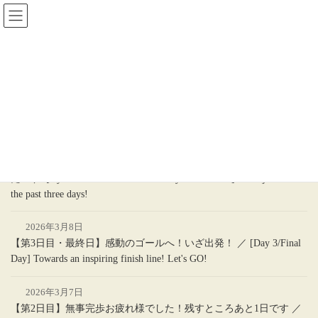
コ
ナ
ン
ビ
テ
ゲ
ン
ー
お知らせ
ツ
シ
へ
ョ
ス
ン
キ
に
ッ
移
プ
動
2026年3月8日
【九州国際スリーデーマーチ2026】3日間、本当にお疲れ様でし
た！ ／ [Kyushu International Three-Day March 2026] Great job over
the past three days!
2026年3月8日
【第3日目・最終日】感動のゴールへ！いざ出発！ ／ [Day 3/Final
Day] Towards an inspiring finish line! Let's GO!
2026年3月7日
【第2日目】無事完歩お疲れ様でした！残すところあと1日です ／