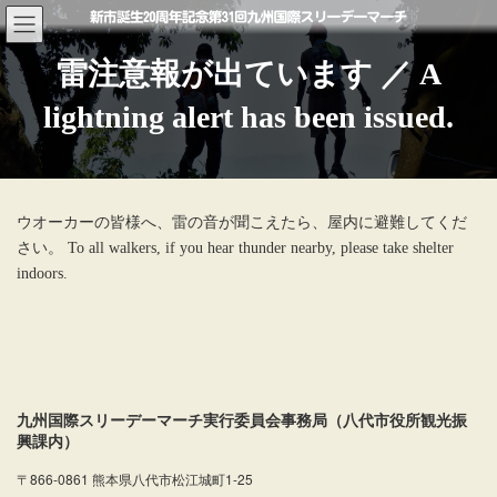
コ
ナ
ン
ビ
テ
ゲ
雷注意報が出ています ／ A
ン
ー
ツ
シ
lightning alert has been issued.
へ
ョ
ス
ン
キ
に
ッ
移
プ
動
ウオーカーの皆様へ、雷の音が聞こえたら、屋内に避難してくだ
さい。 To all walkers, if you hear thunder nearby, please take shelter
indoors.
九州国際スリーデーマーチ実行委員会事務局（八代市役所観光振
興課内）
〒866-0861 熊本県八代市松江城町1-25